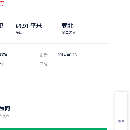
万
 卫
69.91 平米
朝北
多层
简单装修
4370
更新
2014-06-26
年
区域
宝同
人发布)
发布